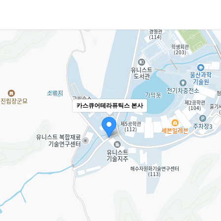
카스큐어테라퓨틱스 본사