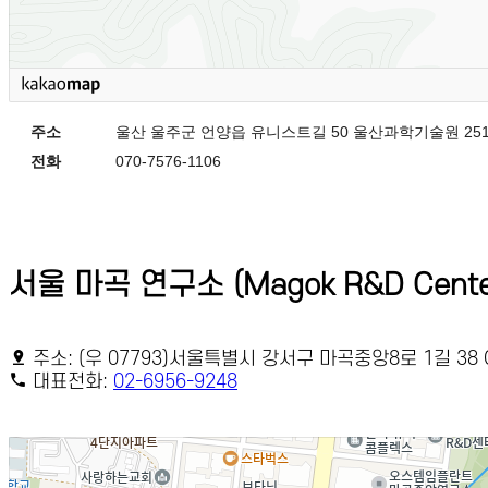
주소
울산 울주군 언양읍 유니스트길 50 울산과학기술원 251
전화
070-7576-1106
서울 마곡 연구소 (Magok R&D Cente
주소: (우 07793)서울특별시 강서구 마곡중앙8로 1길 38 C
대표전화:
02-6956-9248