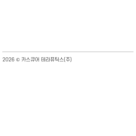
술원) 251동 322호
연구소 : 서울특별시 강서구 마곡중앙8로1길 38 201호
02-6956-9248
info@cascure.kr
2026
©
카스큐어 테라퓨틱스(주)
ADM