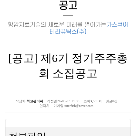
공고
항암치료기술의 새로운 미래를 열어가는
카스큐어
테라퓨틱스(주)
[공고] 제6기 정기주주총
회 소집공고
작성자
최고관리자
작성일
26-03-03 11:38
조회
3,585회
댓글
0건
연락처
이메일
interfish@naver.com