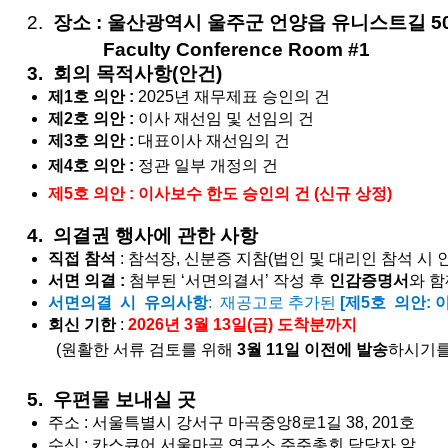
장소 : 울산광역시 울주군 언양읍 유니스트길 50
           Faculty Conference Room #1
 회의 목적사항(안건)
제1호 의안 : 
2025년 재무제표 승인의 건
제2호 의안 :
 이사 재선임 및 선임의 건
제3호 의안 :
 대표이사 재선임의 건
제4호 의안 :
 정관 일부 개정의 건
제5호 의안 :
이사보수 한도 승인의 건 (신규 상정)
 의결권 행사에 관한 사항
직접 참석 
: 참석장, 신분증 지참(법인 및 대리인 참석 시
서면 의결 :
 첨부된 ‘서면의결서’ 작성 후 
인감증명서
와 함
서면의결  시  유의사항
:  재공고로 추가된
 [제5호  의안
회신 기한 
: 
2026년 3월 13일(금) 도착분까지
(원활한 서류 검토를 위해
3월 11일 이전에 발송
하시기를
 우편물 보내실 곳
주소 : 서울특별시 강서구 마곡중앙8로1길 38, 201호 
수신 : 카스큐어 서울마곡 연구소 주주총회 담당자 앞