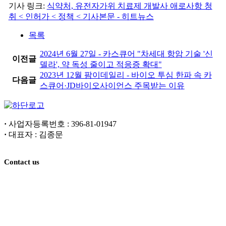
기사 링크:
식약처, 유전자가위 치료제 개발사 애로사항 청
취 < 인허가 < 정책 < 기사본문 - 히트뉴스
목록
2024년 6월 27일 - 카스큐어 "차세대 항암 기술 '신
이전글
델라', 약 독성 줄이고 적응증 확대"
2023년 12월 팜이데일리 - 바이오 투심 한파 속 카
다음글
스큐어·JD바이오사이언스 주목받는 이유
·
사업자등록번호 : 396-81-01947
·
대표자 : 김종문
Contact us
본사 : 울산광역시 울주군 언양읍 유니스트길 50 (울산과학
기술원) 251동 322호
연구소 : 서울특별시 강서구 마곡중앙8로1길 38 201호